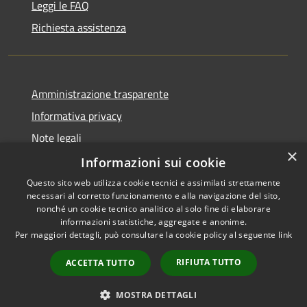
Leggi le FAQ
Richiesta assistenza
Amministrazione trasparente
Informativa privacy
Note legali
×
Dichiarazione di accessibilità
Informazioni sui cookie
Questo sito web utilizza cookie tecnici e assimilati strettamente
necessari al corretto funzionamento e alla navigazione del sito,
nonché un cookie tecnico analitico al solo fine di elaborare
informazioni statistiche, aggregate e anonime.
RSS
Copyright © 2026 • Comune di
Per maggiori dettagli, può consultare la cookie policy al seguente
link
Accessibilità
Pescasseroli • Powered by
Privacy
Municipium
Accesso
•
RIFIUTA TUTTO
ACCETTA TUTTO
Cookie
redazione
Mappa del sito
MOSTRA DETTAGLI