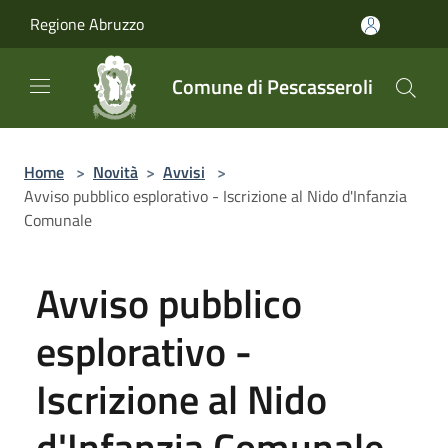
Salta al contenuto principale
Regione Abruzzo
Comune di Pescasseroli
Home
>
Novità
>
Avvisi
>
Avviso pubblico esplorativo - Iscrizione al Nido d'Infanzia
Comunale
Avviso pubblico
esplorativo -
Iscrizione al Nido
d'Infanzia Comunale