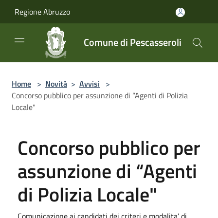
Salta al contenuto principale
Regione Abruzzo
Comune di Pescasseroli
Home
>
Novità
>
Avvisi
>
Concorso pubblico per assunzione di “Agenti di Polizia
Locale"
Concorso pubblico per
assunzione di “Agenti
di Polizia Locale"
Comunicazione ai candidati dei criteri e modalita’ di