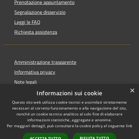
Prenotazione appuntamento
Segnalazione disservizio
Leggi le FAQ
Richiesta assistenza
Amministrazione trasparente
Informativa privacy
Note legali
×
Dichiarazione di accessibilità
Informazioni sui cookie
Questo sito web utilizza cookie tecnici e assimilati strettamente
necessari al corretto funzionamento e alla navigazione del sito,
nonché un cookie tecnico analitico al solo fine di elaborare
informazioni statistiche, aggregate e anonime.
RSS
Copyright © 2026 • Comune di
Per maggiori dettagli, può consultare la cookie policy al seguente
link
Accessibilità
Pescasseroli • Powered by
Privacy
Municipium
Accesso
•
RIFIUTA TUTTO
ACCETTA TUTTO