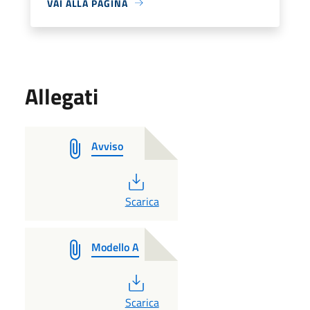
VAI ALLA PAGINA
Allegati
Avviso
PDF
Scarica
Modello A
PDF
Scarica