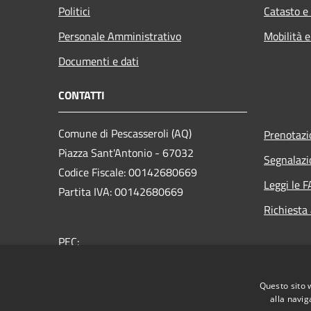
Politici
Catasto e
Personale Amministrativo
Mobilità e
Documenti e dati
CONTATTI
Comune di Pescasseroli (AQ)
Prenotaz
Piazza Sant'Antonio - 67032
Segnalazi
Codice Fiscale: 00142680669
Leggi le 
Partita IVA: 00142680669
Richiesta
PEC:
posta@pec.comune.pescasseroli.aq.it
Centralino: +39 0863 91141
Questo sito 
alla navig