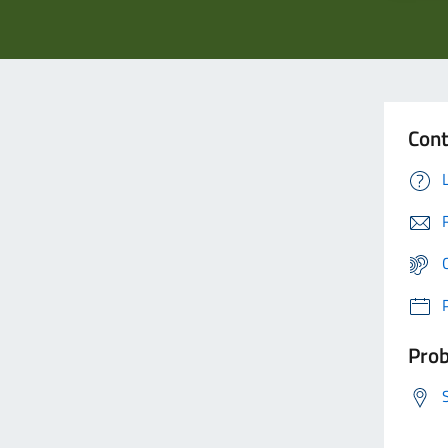
Cont
Prob