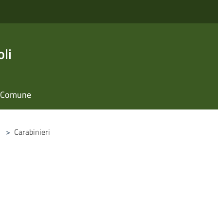
li
il Comune
>
Carabinieri