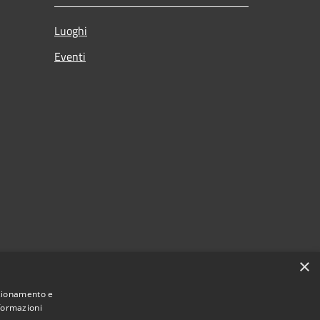
Luoghi
Eventi
×
nzionamento e
nformazioni