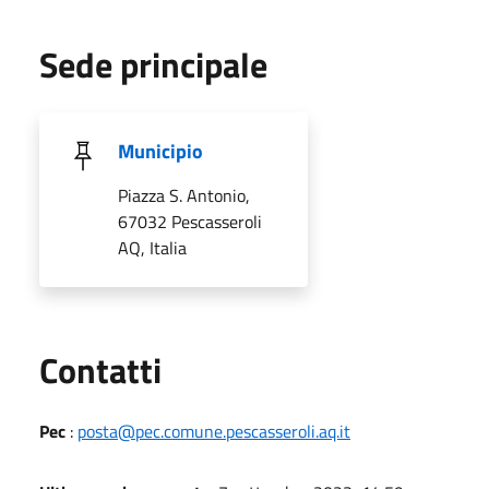
Sede principale
Municipio
Piazza S. Antonio,
67032 Pescasseroli
AQ, Italia
Utili
Contatti
Pec
:
posta@pec.comune.pescasseroli.aq.it