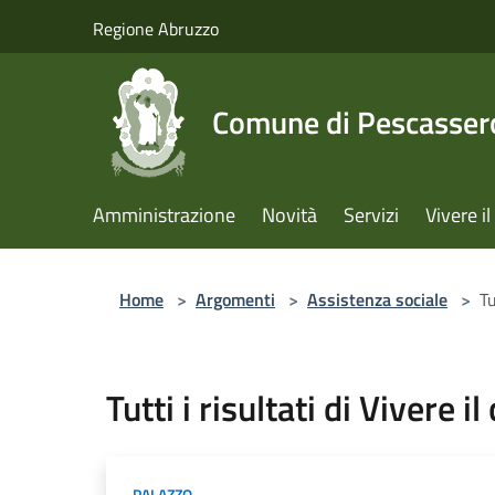
Salta al contenuto principale
Regione Abruzzo
Comune di Pescassero
Amministrazione
Novità
Servizi
Vivere 
Home
>
Argomenti
>
Assistenza sociale
>
Tu
Tutti i risultati di Vivere i
PALAZZO