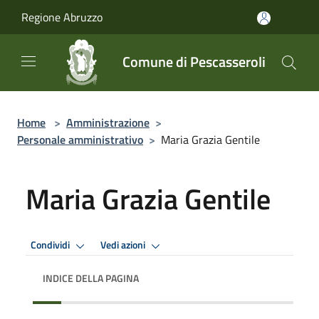
Salta al contenuto principale
Regione Abruzzo
Comune di Pescasseroli
Home
>
Amministrazione
>
Personale amministrativo
>
Maria Grazia Gentile
Maria Grazia Gentile
Condividi
Vedi azioni
INDICE DELLA PAGINA