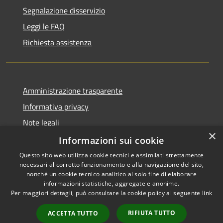
Segnalazione disservizio
Leggi le FAQ
Richiesta assistenza
Amministrazione trasparente
Informativa privacy
Note legali
×
Dichiarazione di accessibilità
Informazioni sui cookie
Questo sito web utilizza cookie tecnici e assimilati strettamente
necessari al corretto funzionamento e alla navigazione del sito,
nonché un cookie tecnico analitico al solo fine di elaborare
informazioni statistiche, aggregate e anonime.
RSS
Copyright © 2026 • Comune di
Per maggiori dettagli, può consultare la cookie policy al seguente
link
Accessibilità
Pescasseroli • Powered by
Privacy
Municipium
Accesso
•
RIFIUTA TUTTO
ACCETTA TUTTO