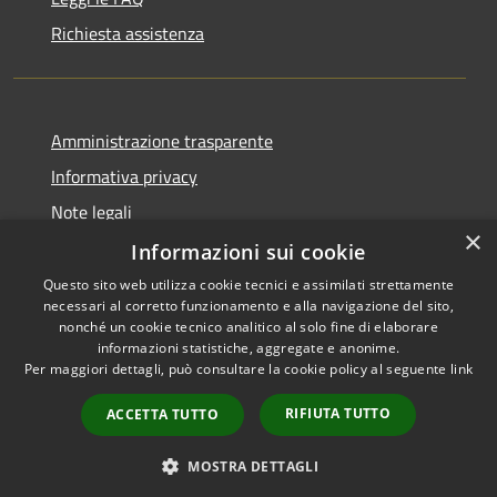
Richiesta assistenza
Amministrazione trasparente
Informativa privacy
Note legali
×
Dichiarazione di accessibilità
Informazioni sui cookie
Questo sito web utilizza cookie tecnici e assimilati strettamente
necessari al corretto funzionamento e alla navigazione del sito,
nonché un cookie tecnico analitico al solo fine di elaborare
informazioni statistiche, aggregate e anonime.
RSS
Copyright © 2026 • Comune di
Per maggiori dettagli, può consultare la cookie policy al seguente
link
Accessibilità
Pescasseroli • Powered by
Privacy
Municipium
Accesso
•
RIFIUTA TUTTO
ACCETTA TUTTO
Cookie
redazione
Mappa del sito
MOSTRA DETTAGLI