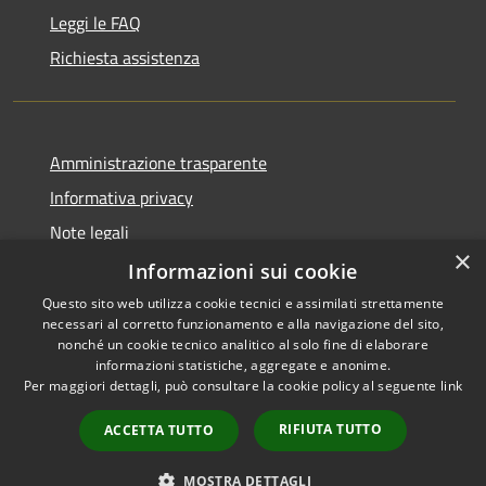
Leggi le FAQ
Richiesta assistenza
Amministrazione trasparente
Informativa privacy
Note legali
×
Dichiarazione di accessibilità
Informazioni sui cookie
Questo sito web utilizza cookie tecnici e assimilati strettamente
necessari al corretto funzionamento e alla navigazione del sito,
nonché un cookie tecnico analitico al solo fine di elaborare
informazioni statistiche, aggregate e anonime.
RSS
Copyright © 2026 • Comune di
Per maggiori dettagli, può consultare la cookie policy al seguente
link
Accessibilità
Pescasseroli • Powered by
Privacy
Municipium
Accesso
•
RIFIUTA TUTTO
ACCETTA TUTTO
Cookie
redazione
Mappa del sito
MOSTRA DETTAGLI